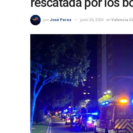
rescatada por los 
por
José Perez
junio 26, 2026
en
Valencia C