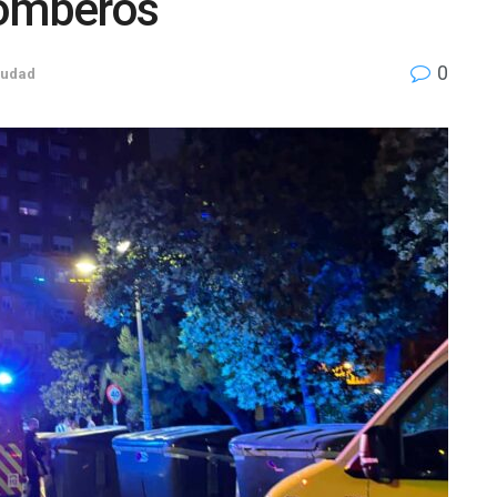
bomberos
0
iudad