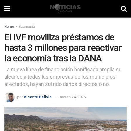
Home
Economía
El IVF moviliza préstamos de
hasta 3 millones para reactivar
la economía tras la DANA
La nueva línea de financiación bonificada amplía su
alcance a todas las empresas de los municipios
afectados, hayan sufrido daños directos o no.
por
Vicente Bellvis
marzo 24, 2026