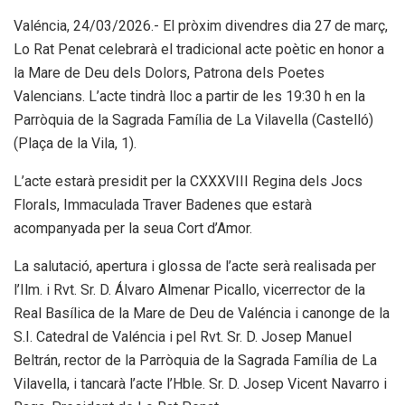
Valéncia, 24/03/2026.- El pròxim divendres dia 27 de març,
Lo Rat Penat celebrarà el tradicional acte poètic en honor a
la Mare de Deu dels Dolors, Patrona dels Poetes
Valencians. L’acte tindrà lloc a partir de les 19:30 h en la
Parròquia de la Sagrada Família de La Vilavella (Castelló)
(Plaça de la Vila, 1).
L’acte estarà presidit per la CXXXVIII Regina dels Jocs
Florals, Immaculada Traver Badenes que estarà
acompanyada per la seua Cort d’Amor.
La salutació, apertura i glossa de l’acte serà realisada per
l’Ilm. i Rvt. Sr. D. Álvaro Almenar Picallo, vicerrector de la
Real Basílica de la Mare de Deu de Valéncia i canonge de la
S.I. Catedral de Valéncia i pel Rvt. Sr. D. Josep Manuel
Beltrán, rector de la Parròquia de la Sagrada Família de La
Vilavella, i tancarà l’acte l’Hble. Sr. D. Josep Vicent Navarro i