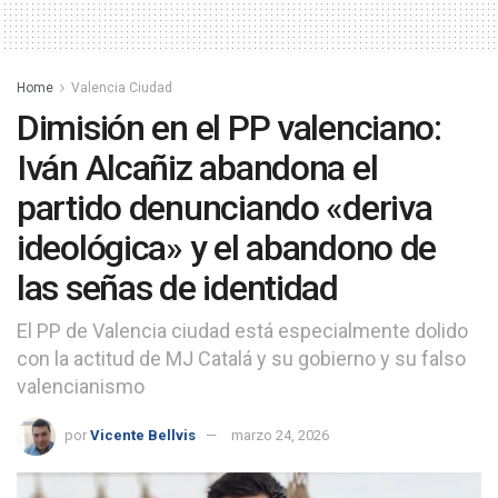
Home
Valencia Ciudad
Dimisión en el PP valenciano:
Iván Alcañiz abandona el
partido denunciando «deriva
ideológica» y el abandono de
las señas de identidad
El PP de Valencia ciudad está especialmente dolido
con la actitud de MJ Catalá y su gobierno y su falso
valencianismo
por
Vicente Bellvis
marzo 24, 2026