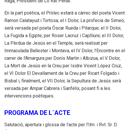
Raga, President de Lo Rat Penat.
En la part poètica, el Pròlec estarà a càrrec del poeta Vicent
Ramon Calatayud i Tortosa; el I Dolor, La profecia de Simeó,
serà versada pel poeta Òscar Rueda i Pitarque; el II Dolor,
La Fugida a Egipte, per Roser Lacruz i Caplliure; el III Dolor,
La Pèrdua de Jesús en el Temple, serà realisat per
Immaculada Ballester i Montava, el IV Dolor, l’Encontre en el
carrer de l’Amargura per Donís Martin i Albizua, el V Dolor,
La Mort de Jesús en la Creu per Isidre Vicent López Cruz,
el VI Dolor El Devallament de la Creu per Ricart Folgado i
Bisbal i, finalment, el VII Dolor, la Sepultura de Jesús serà
versada per Ampar Cabrera i Sanfélix, posant fi a les
intervencions poètiques.
PROGRAMA DE L´ACTE
Salutació, apertura i glossa de l’acte per l’Ilm. i Rvt. Sr. D.