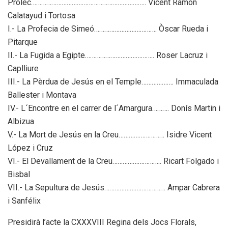
Pròlec………………………………………………………….. Vicent Ramon
Calatayud i Tortosa
I.- La Profecia de Simeó………………………………. Òscar Rueda i
Pitarque
II.- La Fugida a Egipte………………………………….. Roser Lacruz i
Caplliure
III.- La Pèrdua de Jesús en el Temple………………. Immaculada
Ballester i Montava
IV.- L´Encontre en el carrer de l´Amargura………. Donís Martin i
Albizua
V.- La Mort de Jesús en la Creu……………………… Isidre Vicent
López i Cruz
VI.- El Devallament de la Creu……………………….. Ricart Folgado i
Bisbal
VII.- La Sepultura de Jesús……………………………… Ampar Cabrera
i Sanfélix
Presidirà l’acte la CXXXVIII Regina dels Jocs Florals,