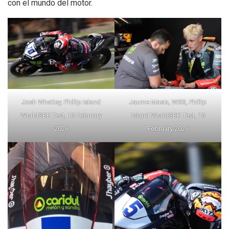
con el mundo del motor.
Josh Whatley, Phillip Island
Jaume Masia, WSS, Phillip
WorldSBK Test, 16 February
Island WorldSBK Test, 16
2026
February 2026