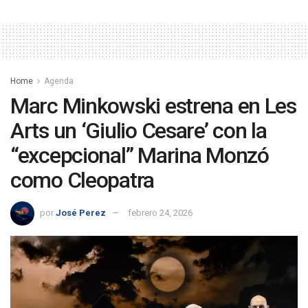
Home
Agenda
Marc Minkowski estrena en Les
Arts un ‘Giulio Cesare’ con la
“excepcional” Marina Monzó
como Cleopatra
por
José Perez
febrero 24, 2026