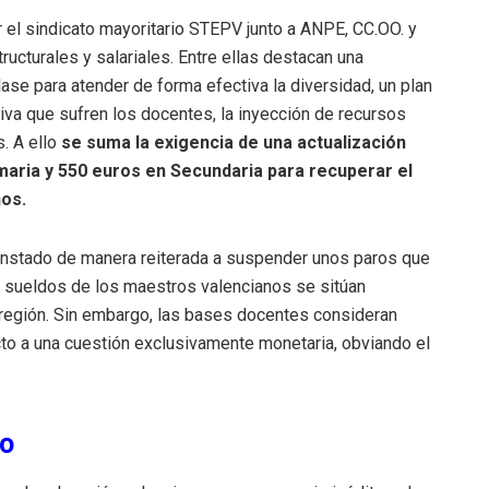
 el sindicato mayoritario STEPV junto a ANPE, CC.OO. y
ucturales y salariales.
Entre ellas destacan una
lase para atender de forma efectiva la diversidad, un plan
tiva que sufren los docentes, la inyección de recursos
s.
A ello
se suma la exigencia de una actualización
maria y 550 euros en Secundaria para recuperar el
ños.
a instado de manera reiterada a suspender unos paros que
 sueldos de los maestros valencianos se sitúan
 región. Sin embargo, las bases docentes consideran
icto a una cuestión exclusivamente monetaria, obviando el
so