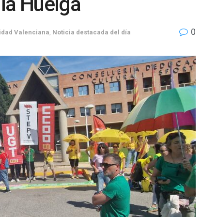
 la Huelga
0
dad Valenciana
,
Noticia destacada del día