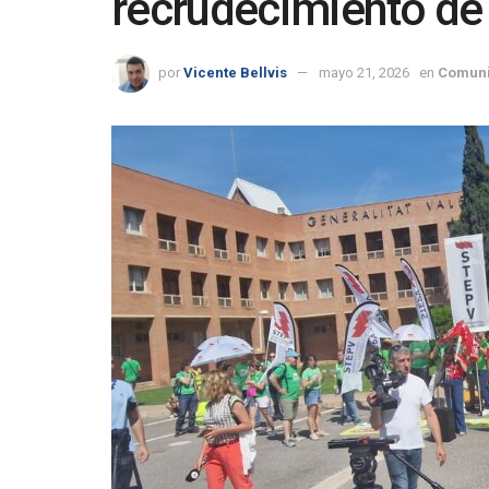
recrudecimiento de
por
Vicente Bellvis
mayo 21, 2026
en
Comuni