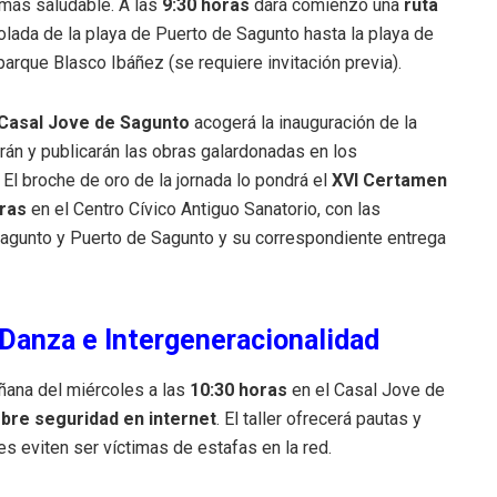
e más saludable.
A las
9:30 horas
dará comienzo una
ruta
bolada de la playa de Puerto de Sagunto hasta la playa de
parque Blasco Ibáñez (se requiere invitación previa)
.
Casal Jove de Sagunto
acogerá la inauguración de la
rán y publicarán las obras galardonadas en los
.
El broche de oro de la jornada lo pondrá el
XVI Certamen
ras
en el Centro Cívico Antiguo Sanatorio, con las
agunto y Puerto de Sagunto y su correspondiente entrega
 Danza e Intergeneracionalidad
ñana del miércoles a las
10:30 horas
en el Casal Jove de
obre seguridad en internet
.
El taller ofrecerá pautas y
 eviten ser víctimas de estafas en la red
.