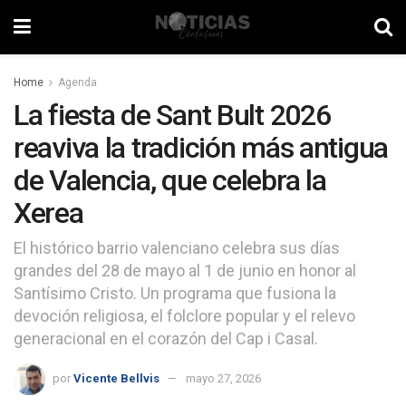
Home
Agenda
La fiesta de Sant Bult 2026
reaviva la tradición más antigua
de Valencia, que celebra la
Xerea
El histórico barrio valenciano celebra sus días
grandes del 28 de mayo al 1 de junio en honor al
Santísimo Cristo. Un programa que fusiona la
devoción religiosa, el folclore popular y el relevo
generacional en el corazón del Cap i Casal.
por
Vicente Bellvis
mayo 27, 2026