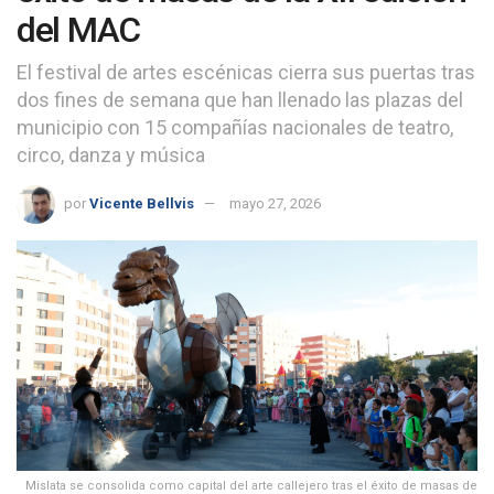
del MAC
El festival de artes escénicas cierra sus puertas tras
dos fines de semana que han llenado las plazas del
municipio con 15 compañías nacionales de teatro,
circo, danza y música
por
Vicente Bellvis
mayo 27, 2026
Mislata se consolida como capital del arte callejero tras el éxito de masas de