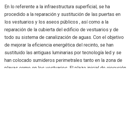
En lo referente a la infraestructura superficial, se ha
procedido a la reparación y sustitución de las puertas en
los vestuarios y los aseos públicos
, así como a la
reparación de la cubierta del edificio de vestuarios y de
todo su sistema de canalización de aguas
.
Con el objetivo
de mejorar la eficiencia energética del recinto, se han
sustituido las antiguas luminarias por tecnología led
y se
han colocado sumideros perimetrales tanto en la zona de
playas como en los vestuarios
.
El plazo inicial de ejecución
de estas obras estaba estimado en unos seis meses,
aunque las intensas lluvias registradas a lo largo del año
demoraron ligeramente la finalización de los trabajos
.
Un espacio verde de 80.000 metros
cuadrados
La piscina se ubica en el interior del Parque de Benicalap,