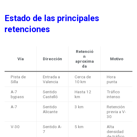
Estado de las principales
retenciones
Retenció
n
Vía
Dirección
Motivo
aproxima
da
Pista de
Entrada a
Cerca de
Hora
Silla
Valencia
10 km
punta
A-7
Sentido
Hasta 12
Tráfico
bypass
Castelló
km
intenso
A-7
Sentido
3 km
Retención
Alicante
previa a V-
30
V-30
Sentido A-
5 km
Alta
7
densidad
de tráfico