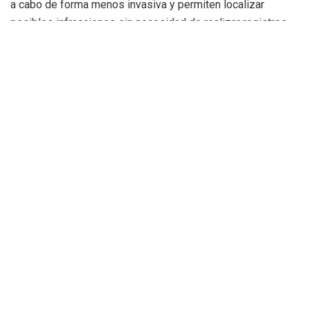
a cabo de forma menos invasiva y permiten localizar
posibles infracciones sin necesidad de realizar registros
innecesarios.
Desde la Policía Local destacan que el principal objetivo de
la campaña no es sancionador, sino preventivo y educativo.
Un protocolo específico para
proteger a los menores
Cuando durante los controles se detecta algún caso
relacionado con la posesión o el consumo de drogas, los
agentes activan un protocolo específico diseñado para
proteger al menor.
Entre las medidas previstas se encuentra la comunicación
inmediata con las familias, que son informadas de la