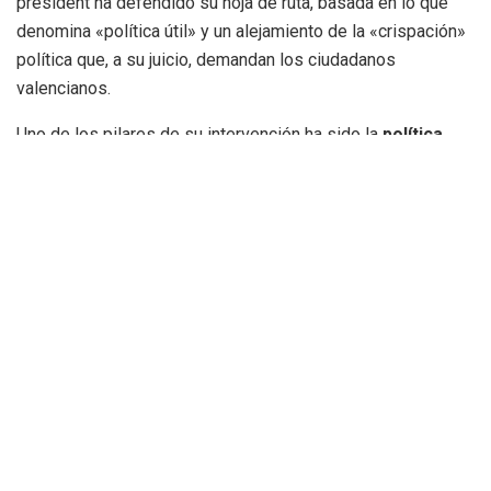
president ha defendido su hoja de ruta, basada en lo que
denomina «política útil» y un alejamiento de la «crispación»
política que, a su juicio, demandan los ciudadanos
valencianos.
Uno de los pilares de su intervención ha sido la
política
fiscal
. Pérez Llorca ha sacado pecho por la bajada de
impuestos dirigida a las rentas medias y bajas,
destacando que casi un millón de ciudadanos se
beneficiarán de deducciones sociales en gastos
cotidianos como salud bucodental, óptica o atención a
enfermedades raras y alzhéimer.
Asimismo, ha confirmado que en junio se reducirá el
Impuesto de Transmisiones Patrimoniales del 10% al
9%
, y ha recordado la
bonificación progresiva del
Impuesto de Sucesiones entre hermanos y sobrinos,
que alcanzará el 50% en 2027.
«Rebajar la presión fiscal