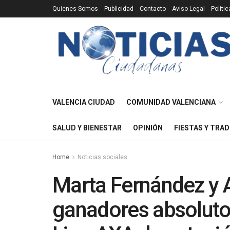
Quienes Somos
Publicidad
Contacto
Aviso Legal
Políti
VALENCIA CIUDAD
COMUNIDAD VALENCIANA
SALUD Y BIENESTAR
OPINIÓN
FIESTAS Y TRAD
Home
Noticias sociales
Marta Fernández y A
ganadores absolutos