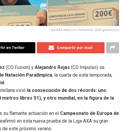
Liga AXA Natacion Valladolid 2024 ganadores
ir en Twitter
Compartir por mail
dez
(CD Fusion) y
Alejandro Rojas
(CD Impulso) se
de Natación Paralímpica
, la cuarta de esta temporada,
id
.
stellana vivió
la consecución de dos récords: uno
metros libres S1), y otro mundial, en la figura de la
as su flamante actuación en el
Campeonato de Europa de
 reafirmó en esta nueva prueba de la Liga AXA su gran
s de este próximo verano.