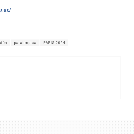
os.es/
ción
paralímpica
PARIS 2024