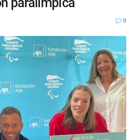
ón paralímpica
0