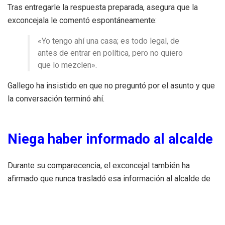
Tras entregarle la respuesta preparada, asegura que la
exconcejala le comentó espontáneamente:
«Yo tengo ahí una casa; es todo legal, de
antes de entrar en política, pero no quiero
que lo mezclen».
Gallego ha insistido en que no preguntó por el asunto y que
la conversación terminó ahí.
Niega haber informado al alcalde
Durante su comparecencia, el exconcejal también ha
afirmado que nunca trasladó esa información al alcalde de
Alicante,
Luis Barcala
, y ha asegurado que no tuvo
conocimiento de posibles irregularidades relacionadas con
la promoción hasta que el caso apareció en los medios de