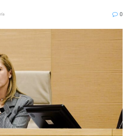
0
ría