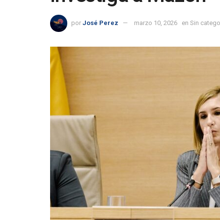
por
José Perez
marzo 10, 2026
en
Sin catego