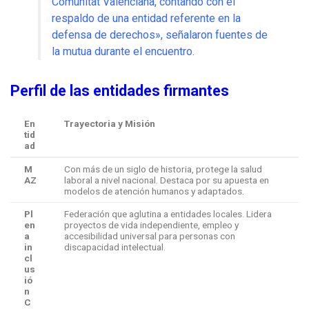
Comunitat Valenciana, contando con el
respaldo de una entidad referente en la
defensa de derechos», señalaron fuentes de
la mutua durante el encuentro.
Perfil de las entidades firmantes
En
Trayectoria y Misión
tid
ad
M
Con más de un siglo de historia, protege la salud
AZ
laboral a nivel nacional. Destaca por su apuesta en
modelos de atención humanos y adaptados.
Pl
Federación que aglutina a entidades locales. Lidera
en
proyectos de vida independiente, empleo y
a
accesibilidad universal para personas con
in
discapacidad intelectual.
cl
us
ió
n
C