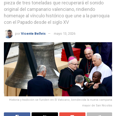
pieza de tres toneladas que recuperará el sonido
original del campanario valenciano, rindiendo
homenaje al vínculo histórico que une a la parroquia
con el Papado desde el siglo XV
por
Vicente Bellvis
mayo 13, 2026
Historia y tradición se funden en El Vaticano, bendecida la nueva campana
mayor de San Nicolás