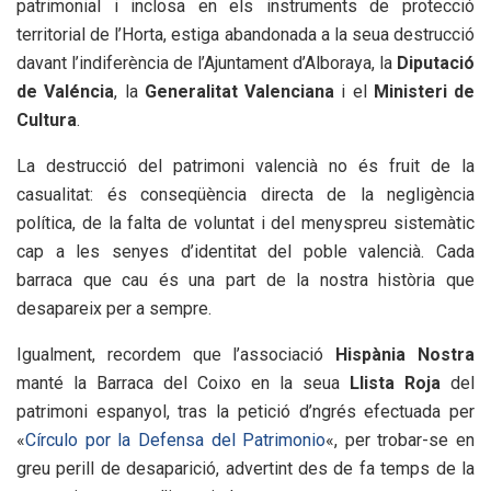
patrimonial i inclosa en els instruments de protecció
territorial de l’Horta, estiga abandonada a la seua destrucció
davant l’indiferència de l’Ajuntament d’Alboraya, la
Diputació
de Valéncia
, la
Generalitat Valenciana
i el
Ministeri de
Cultura
.
La destrucció del patrimoni valencià no és fruit de la
casualitat: és conseqüència directa de la negligència
política, de la falta de voluntat i del menyspreu sistemàtic
cap a les senyes d’identitat del poble valencià. Cada
barraca que cau és una part de la nostra història que
desapareix per a sempre.
Igualment, recordem que l’associació
Hispània
Nostra
manté la Barraca del Coixo en la seua
Llista
Roja
del
patrimoni espanyol, tras la petició d’ngrés efectuada per
«
Círculo por la Defensa del Patrimonio
«, per trobar-se en
greu perill de desaparició, advertint des de fa temps de la