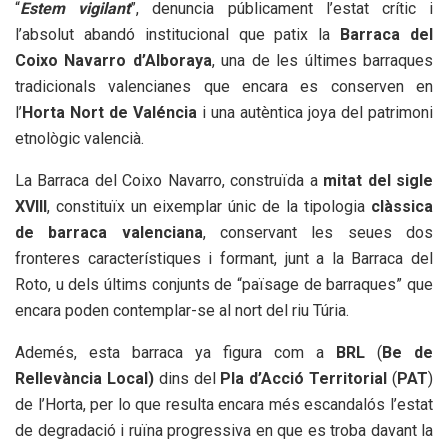
“
Estem
vigilant
”, denuncia públicament l’estat crític i
l’absolut abandó institucional que patix la
Barraca del
Coixo
Navarro
d’Alboraya
, una de les últimes barraques
tradicionals valencianes que encara es conserven en
l’
Horta Nort de Valéncia
i una autèntica joya del patrimoni
etnològic valencià.
La Barraca del Coixo Navarro, construïda a
mitat del sigle
XVIII
, constituïx un eixemplar únic de la tipologia
clàssica
de barraca valenciana
, conservant les seues dos
fronteres característiques i formant, junt a la Barraca del
Roto, u dels últims conjunts de “païsage de barraques” que
encara poden contemplar-se al nort del riu Túria.
Ademés, esta barraca ya figura com a
BRL
(
Be de
Rellevància Local)
dins del
Pla d’Acció
Territorial
(
PAT
)
de l’Horta, per lo que resulta encara més escandalós l’estat
de degradació i ruïna progressiva en que es troba davant la