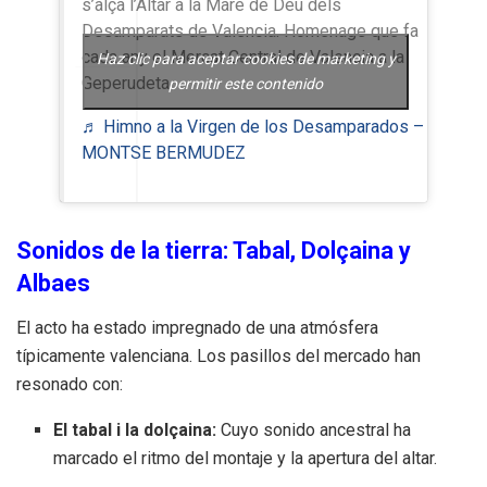
s’alça l’Altar a la Mare de Deu dels
Desamparats de Valencia. Homenage que fa
cada any el Mercat Central de Valencia a la
Haz clic para aceptar cookies de marketing y
Geperudeta
permitir este contenido
♬ Himno a la Virgen de los Desamparados –
MONTSE BERMUDEZ
Sonidos de la tierra: Tabal, Dolçaina y
Albaes
El acto ha estado impregnado de una atmósfera
típicamente valenciana. Los pasillos del mercado han
resonado con:
El tabal i la dolçaina:
Cuyo sonido ancestral ha
marcado el ritmo del montaje y la apertura del altar.