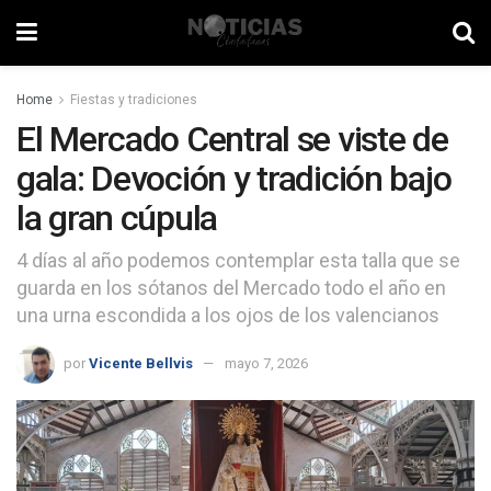
Home
Fiestas y tradiciones
El Mercado Central se viste de
gala: Devoción y tradición bajo
la gran cúpula
4 días al año podemos contemplar esta talla que se
guarda en los sótanos del Mercado todo el año en
una urna escondida a los ojos de los valencianos
por
Vicente Bellvis
mayo 7, 2026