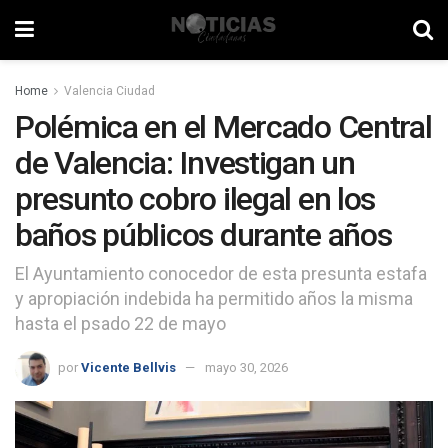
Home
Valencia Ciudad
Polémica en el Mercado Central
de Valencia: Investigan un
presunto cobro ilegal en los
baños públicos durante años
El Ayuntamiento conocedor de esta presunta estafa
y apropiación indebida ha permitido años la misma
hasta el psado 22 de mayo
por
Vicente Bellvis
mayo 30, 2026