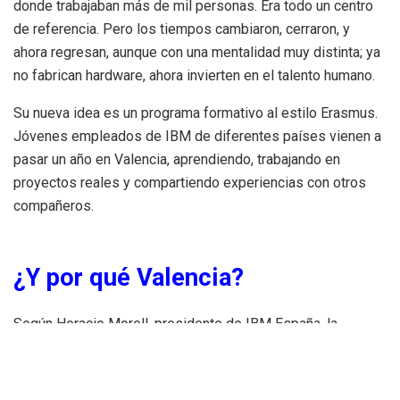
donde trabajaban más de mil personas. Era todo un centro
de referencia. Pero los tiempos cambiaron, cerraron, y
ahora regresan, aunque con una mentalidad muy distinta; ya
no fabrican hardware, ahora invierten en el talento humano.
Su nueva idea es un programa formativo al estilo Erasmus.
Jóvenes empleados de IBM de diferentes países vienen a
pasar un año en Valencia, aprendiendo, trabajando en
proyectos reales y compartiendo experiencias con otros
compañeros.
¿Y por qué Valencia?
Según Horacio Morell, presidente de IBM España, la
elección fue bastante clara. Valencia tiene un ecosistema
digital que no para de crecer, un estilo de vida atractivo y, lo
más importante, tiene la capacidad de atraer y retener