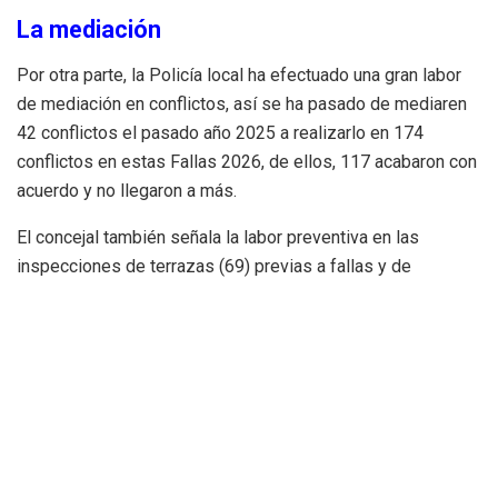
La mediación
Por otra parte, la Policía local ha efectuado una gran labor
de mediación en conflictos, así se ha pasado de mediaren
42 conflictos el pasado año 2025 a realizarlo en 174
conflictos en estas Fallas 2026, de ellos, 117 acabaron con
acuerdo y no llegaron a más.
El concejal también señala la labor preventiva en las
inspecciones de terrazas (69) previas a fallas y de
contenedores de obra y andamios previos a la semana
fallera(119).
Carbonell ha querido poner en valor la labor educativa en
los colegios de la ciudad de la Policía Loca, donde se han
efectuado 467 charlas y se ha llegado a 11.837 escolares,
con charlas de prevención.