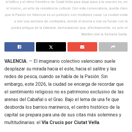
el tráfico y el ritmo frenético de Ciutat Vella para dejar paso a la oración es, en
sí mismo, un acto de resistencia cultural. Con esta convocatoria, queda claro
que la Pasión en Valencia es un poliedro con múltiples caras. La ciudad invita
a vivir una semana de contrastes, donde el aroma a mar se funde con la
piedra antigua de la Catedral, demostrando que, efectivamente, no solo el
Marítim vive la Semana Santa.
VALENCIA.
— El imaginario colectivo valenciano suele
desplazar su mirada hacia el este, hacia el salitre y las
redes de pesca, cuando se habla de la Pasión. Sin
embargo, este 2026, la ciudad se encarga de recordar que
el sentimiento religioso no es patrimonio exclusivo de las
arenas del Cabañal o el Grao. Bajo el lema de una fe que
desborda los barrios marineros, el centro histórico de la
capital se prepara para una de sus citas más solemnes y
multitudinarias: el
Vía Crucis por Ciutat Vella
.