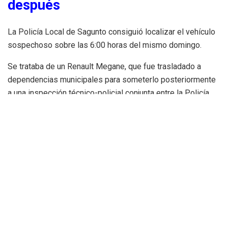
después
La Policía Local de Sagunto consiguió localizar el vehículo
sospechoso sobre las 6:00 horas del mismo domingo.
Se trataba de un Renault Megane, que fue trasladado a
dependencias municipales para someterlo posteriormente
a una inspección técnico-policial conjunta entre la Policía
Nacional y la Policía Local.
Durante toda la jornada del domingo los agentes intentaron
localizar al conductor sin éxito.
El conductor se entregó en
Madrid
No fue hasta la mañana de este lunes cuando las