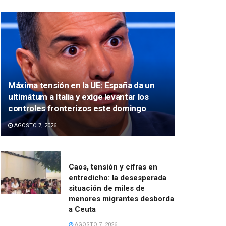
Máxima tensión en la UE: España da un
ultimátum a Italia y exige levantar los
controles fronterizos este domingo
AGOSTO 7, 2026
Caos, tensión y cifras en
entredicho: la desesperada
situación de miles de
menores migrantes desborda
a Ceuta
AGOSTO 7, 2026