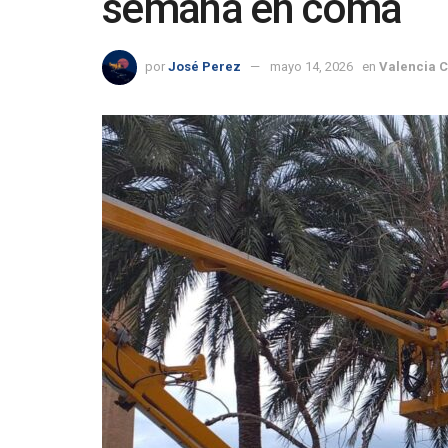
semana en coma
por
José Perez
mayo 14, 2026
en
Valencia 