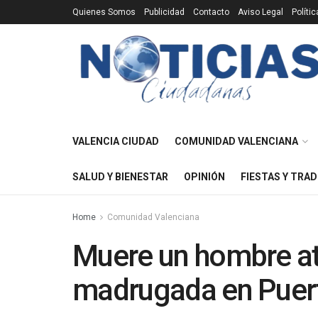
Quienes Somos
Publicidad
Contacto
Aviso Legal
Políti
VALENCIA CIUDAD
COMUNIDAD VALENCIANA
SALUD Y BIENESTAR
OPINIÓN
FIESTAS Y TRAD
Home
Comunidad Valenciana
Muere un hombre at
madrugada en Puer