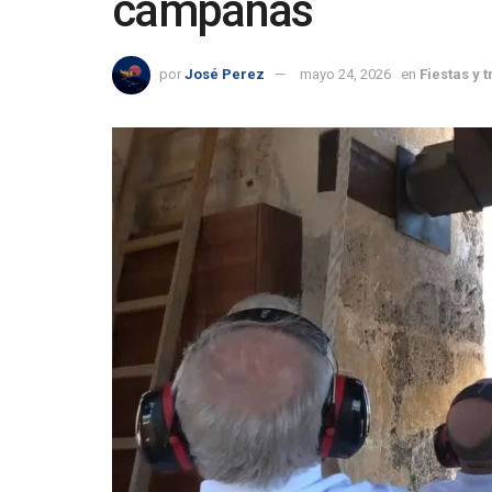
campanas
por
José Perez
mayo 24, 2026
en
Fiestas y 