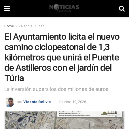
Home
Valencia Ciudad
El Ayuntamiento licita el nuevo
camino ciclopeatonal de 1,3
kilómetros que unirá el Puente
de Astilleros con el jardín del
Túria
La inversión supera los dos millones de euros
por
Vicente Bellvis
febrero 19, 2026