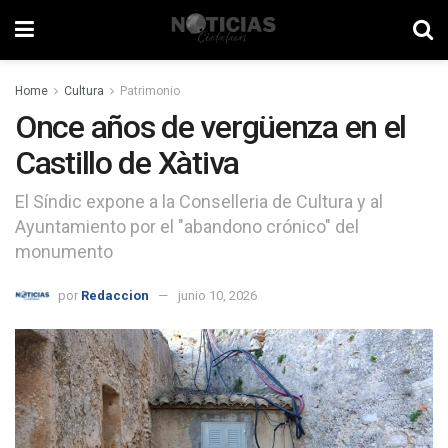
Home
Cultura
Patrimonio
Once años de vergüenza en el
Castillo de Xàtiva
El Síndic expone a la Conselleria de Cultura y al
Ayuntamiento por el "abandono crónico" del
monumento
por
Redaccion
junio 10, 2026