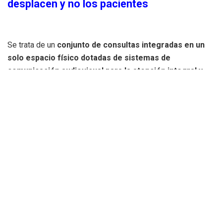
desplacen y no los pacientes
Se trata de un
conjunto de consultas integradas en un
solo espacio físico dotadas de sistemas de
comunicación audiovisual para la atención integral y
multidisciplinar
de estos pacientes, de manera presencial
o virtual.
Por ello, serán los profesionales implicados en el
tratamiento y no los pacientes, quienes se desplacen
para ofrecer la asistencia.
El objetivo es mejorar la accesibilidad, comodidad y
humanización de los espacios de los centros sanitarios,
favoreciendo la participación multidisciplinar de todos los
profesionales implicados en la asistencia de los pacientes,
así como su acogimiento y el de sus familiares.