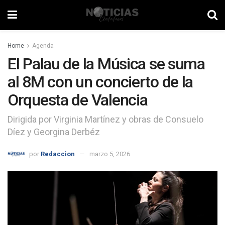
Home
Agenda
El Palau de la Música se suma
al 8M con un concierto de la
Orquesta de Valencia
Dirigida por Virginia Martínez y obras de Consuelo
Díez y Georgina Derbéz
por
Redaccion
marzo 5, 2026