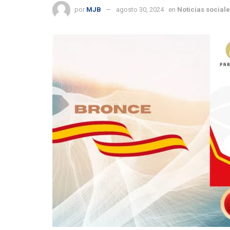
por
MJB
agosto 30, 2024
en
Noticias social