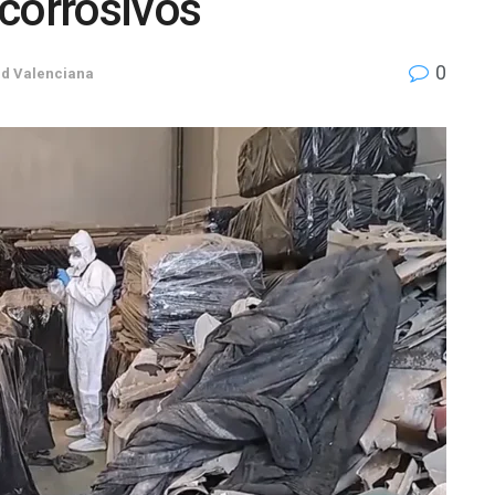
corrosivos
0
d Valenciana