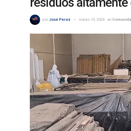
residuos altamente 
por
José Perez
marzo 10, 2026
en
Comunida