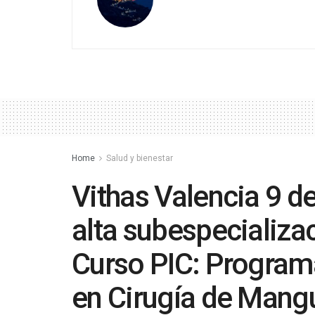
Home
Salud y bienestar
Vithas Valencia 9 d
alta subespecializa
Curso PIC: Programa
en Cirugía de Mang