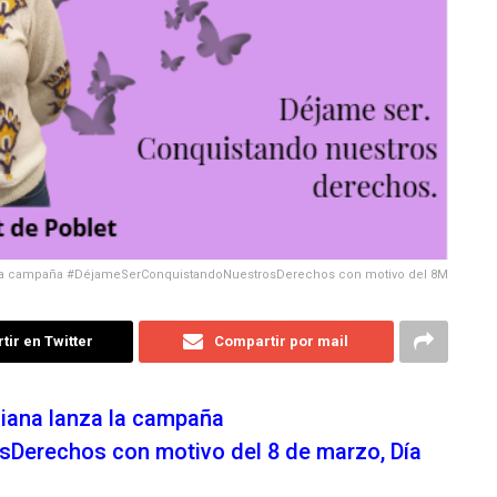
a la campaña #DéjameSerConquistandoNuestrosDerechos con motivo del 8M
ir en Twitter
Compartir por mail
iana lanza la campaña
erechos con motivo del 8 de marzo, Día