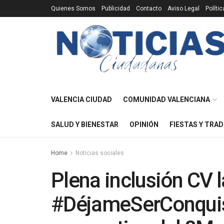
Quienes Somos
Publicidad
Contacto
Aviso Legal
Políti
VALENCIA CIUDAD
COMUNIDAD VALENCIANA
SALUD Y BIENESTAR
OPINIÓN
FIESTAS Y TRAD
Home
Noticias sociales
Plena inclusión CV 
#DéjameSerConqui