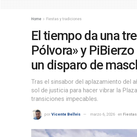
Home
Fiestas y tradiciones
El tiempo da una tre
Pólvora» y PiBierzo
un disparo de masc
Tras el sinsabor del aplazamiento del a
sol de justicia para hacer vibrar la Pl
transiciones impecables.
por
Vicente Bellvis
marzo 6, 2026
en
Fiestas