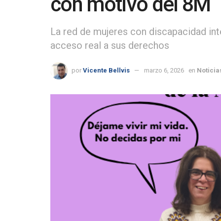
con motivo del 8M
La red de mujeres con discapacidad intel
acceso real a sus derechos
por
Vicente Bellvis
marzo 6, 2026
en
Noticia