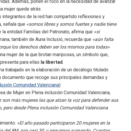
vidas. Además, ponen el foco en la necesidad de avanzar
na mujer quede atrás.
 integrantes de la red han compartido reflexiones y
a, señala que
«somos libres y somos fuertes y nadie tiene
e la entidad Familias del Patronato, afirma que
«si
driana, también de Auna Inclusió, recuerda que
«aún falta
porque los derechos deben ser los mismos para todas»
.
na mujer de la que brotan mariposas, un símbolo que,
epresenta para ellas
la libertad
.
a trabajado en la elaboración de un decálogo titulado
un documento que recoge sus principales demandas y
clusión Comunidad Valenciana
)
rea de Mujer en Plena inclusión Comunidad Valenciana,
z son más mujeres las que alzan la voz para defender sus
o, pero desde Plena inclusión Comunidad Valenciana
imiento:
«El año pasado participaron 20 mujeres en la
aña del 8M, son casi 30, y seguimos sumando. Cuantas