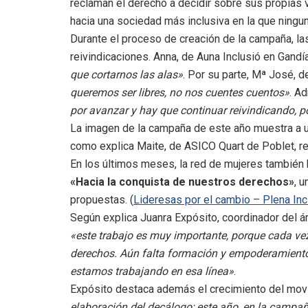
reclaman el derecho a decidir sobre sus propias 
hacia una sociedad más inclusiva en la que ningu
Durante el proceso de creación de la campaña, las
reivindicaciones. Anna, de Auna Inclusió en Gandí
que cortarnos las alas»
. Por su parte, Mª José, d
queremos ser libres, no nos cuentes cuentos»
. A
por avanzar y hay que continuar reivindicando, 
La imagen de la campaña de este año muestra a u
como explica Maite, de ASICO Quart de Poblet, r
En los últimos meses, la red de mujeres también h
«Hacia la conquista de nuestros derechos»
, 
propuestas. (
Lideresas por el cambio – Plena In
Según explica Juanra Expósito, coordinador del á
«este trabajo es muy importante, porque cada ve
derechos. Aún falta formación y empoderamient
estamos trabajando en esa línea»
.
Expósito destaca además el crecimiento del mov
elaboración del decálogo; este año, en la camp