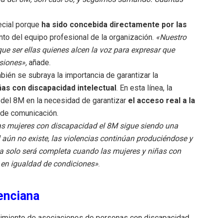
ecial porque
ha sido concebida directamente por las
to del equipo profesional de la organización.
«Nuestro
ue ser ellas quienes alcen la voz para expresar que
siones»,
añade.
ién se subraya la importancia de garantizar la
ñas con discapacidad intelectual
. En esta línea, la
del 8M en la necesidad de garantizar
el acceso real a la
y de comunicación.
s mujeres con discapacidad el 8M sigue siendo una
l aún no existe, las violencias continúan produciéndose y
ia solo será completa cuando las mujeres y niñas con
 en igualdad de condiciones»
.
enciana
vimiento de asociaciones de personas con discapacidad