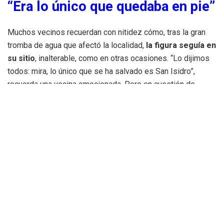
“Era lo único que quedaba en pie”
Muchos vecinos recuerdan con nitidez cómo, tras la gran
tromba de agua que afectó la localidad,
la figura seguía en
su sitio
, inalterable, como en otras ocasiones. “Lo dijimos
todos: mira, lo único que se ha salvado es San Isidro”,
recuerda una vecina emocionada. Pero en cuestión de
horas,
la hornacina quedó vacía
. Desde entonces, nadie
ha podido aportar datos fiables sobre el paradero de la
talla.
El desconcierto ha cundido en el barrio, sobre todo porque
San Isidro
no era una escultura de gran tamaño ni de
elevado valor económico, pero sí de gran valor
emocional y simbólico
. Muchos residentes del barrio
aseguran que no se trata de una simple desaparición, sino
de una pérdida que ha calado hondo en el corazón de una
comunidad que aún no se repone de los efectos