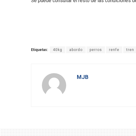
Se puede consultar el resto de las condiciones d
Etiquetas:
40kg
abordo
perros
renfe
tren
MJB