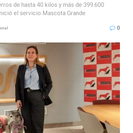
rros de hasta 40 kilos y más de 399.600
inició el servicio Mascota Grande
0
ional