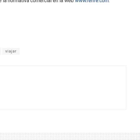
e la normativa comercial en la web
www.renfe.com.
viajar