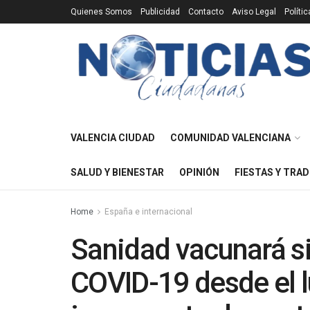
Quienes Somos
Publicidad
Contacto
Aviso Legal
Políti
VALENCIA CIUDAD
COMUNIDAD VALENCIANA
SALUD Y BIENESTAR
OPINIÓN
FIESTAS Y TRAD
Home
España e internacional
Sanidad vacunará sin
COVID-19 desde el l