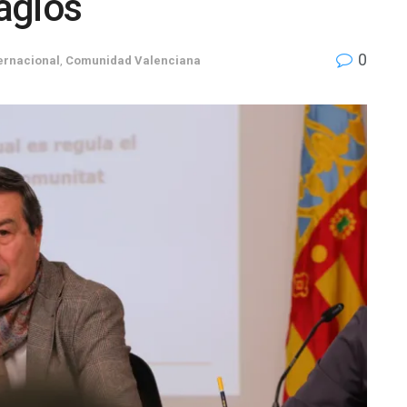
agios
0
ernacional
,
Comunidad Valenciana