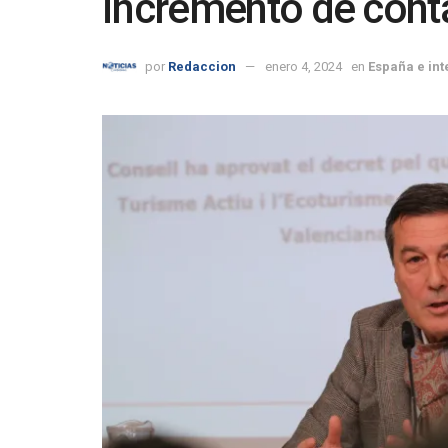
incremento de cont
por
Redaccion
enero 4, 2024
en
España e int