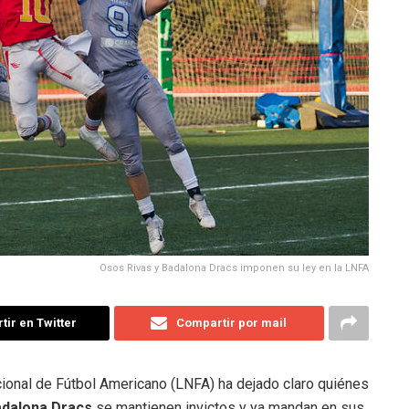
Osos Rivas y Badalona Dracs imponen su ley en la LNFA
ir en Twitter
Compartir por mail
ional de Fútbol Americano (LNFA) ha dejado claro quiénes
dalona Dracs
se mantienen invictos y ya mandan en sus