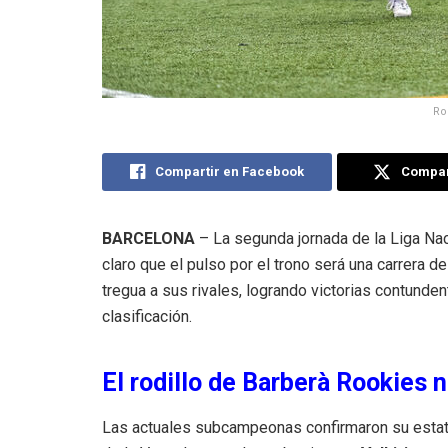
Ro
Compartir en Facebook
Compart
BARCELONA
– La segunda jornada de la Liga Na
claro que el pulso por el trono será una carrera d
tregua a sus rivales, logrando victorias contunde
clasificación.
El rodillo de Barberà Rookies 
Las actuales subcampeonas confirmaron su estatu