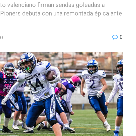
to valenciano firman sendas goleadas a
as Pioners debuta con una remontada épica ante
0
es