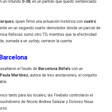
n un rotundo
0-38
, en un partido que quedó sentenciado
Marques
, quien firmó una actuación histórica con
cuatro
mente en un segundo cuarto demoledor donde un parcial de
nica Rafecas sumó otro TD, mientras que la efectividad
ide, sumada a un
safety
, cerraron la cuenta.
 Barcelona
 asaltaron el feudo de
Barcelona Búfals
con un
Paula Martínez
, autora de tres anotaciones, el conjunto
able.
ico tanto para las locales, las Firebats controlaron el
s touchdowns de Nicole Andrea Salazar y Dolores Nsue
urso.