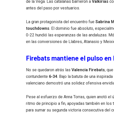
de la Vega. Las catalanas barrieron a
Valkirias
co
antes del paso por vestuarios.
La gran protagonista del encuentro fue
Sabrina 
touchdowns
. El dominio fue absoluto, especial
0-22 hundió las esperanzas de las andaluzas. Mó
en las conversiones de Llabres, Atanasio y Meix
Firebats mantiene el pulso en
No se quedaron atrás las
Valencia Firebats
, que
contundente
6-34
. Bajo la batuta de una inspirada
valenciano demostró una solidez ofensiva envidi
Pese al esfuerzo de Anna Torras, quien anotó el ún
ritmo de principio a fin, apoyadas también en lo
para sumar su segunda victoria consecutiva del c