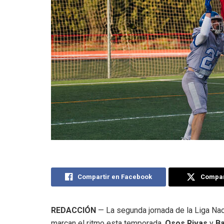
Compartir en Facebook
Compart
REDACCIÓN
— La segunda jornada de la Liga Nac
marcan el ritmo esta temporada.
Osos Rivas
y
Ba