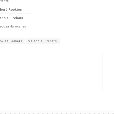
itante
berà Rookies
encia Firebats
agoza Hurricanes
okies Barberà
Valencia Firebats