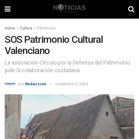
Home
Cultura
Patrimonio
SOS Patrimonio Cultural
Valenciano
La asociación Círculo por la Defensa del Patrimonio
pide la colaboración ciudadana
por
Redaccion
noviembre 9, 2024