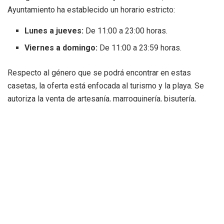
Ayuntamiento ha establecido un horario estricto:
Lunes a jueves:
De 11:00 a 23:00 horas.
Viernes a domingo:
De 11:00 a 23:59 horas.
Respecto al género que se podrá encontrar en estas
casetas, la oferta está enfocada al turismo y la playa. Se
autoriza la venta de artesanía, marroquinería, bisutería,
cerámica, artículos de madera y recuerdos (
souvenirs
). En
cuanto al equipamiento de playa, se permite la
comercialización de sombreros, chanclas, toallas, pelotas,
flotadores, manguitos, hamacas, gafas de sol homologadas
(marca CE) y bañadores o pareos.
Por el contrario, el Ayuntamiento ha querido ser tajante
respecto a los servicios y otros artículos:
queda prohibida
la venta de ropa o calzado que no sea de verano
, así
como cualquier tipo de actividad de servicios como