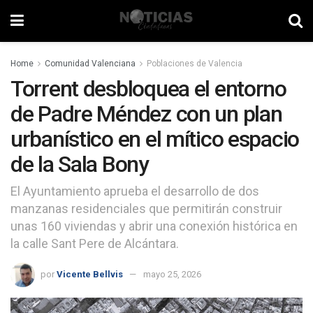
Home
Comunidad Valenciana
Poblaciones de Valencia
Torrent desbloquea el entorno
de Padre Méndez con un plan
urbanístico en el mítico espacio
de la Sala Bony
El Ayuntamiento aprueba el desarrollo de dos
manzanas residenciales que permitirán construir
unas 160 viviendas y abrir una conexión histórica en
la calle Sant Pere de Alcántara.
por
Vicente Bellvis
mayo 25, 2026