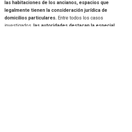
las habitaciones de los ancianos, espacios que
legalmente tienen la consideración jurídica de
domicilios particulares
.
Entre todos los casos
investigados,
las autoridades destacan la especial
gravedad de un episodio en el que el trabajador abordó
con violencia a una de las residentes, llegándole a
tapar la boca para evitar que gritara y pudiera pedir
auxilio
.
La plena identificación del sospechoso fue posible gracias
a la intensa colaboración de la dirección del centro
geriátrico, que facilitó el análisis de las imágenes de las
cámaras de seguridad de la empresa
.
Al cruzar los datos,
los agentes descubrieron además que el implicado
contaba con una prohibición judicial activa que le
impedía aproximarse o entrar a cualquier tipo de
centro geriátrico
.