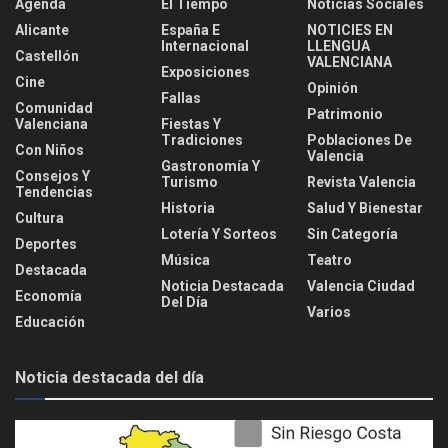
Agenda
El Tiempo
Noticias Sociales
Alicante
España E
NOTICIES EN
Internacional
LLENGUA
Castellón
VALENCIANA
Exposiciones
Cine
Opinión
Fallas
Comunidad
Patrimonio
Valenciana
Fiestas Y
Tradiciones
Poblaciones De
Con Niños
Valencia
Gastronomía Y
Consejos Y
Turismo
Revista Valencia
Tendencias
Historia
Salud Y Bienestar
Cultura
Lotería Y Sorteos
Sin Categoría
Deportes
Música
Teatro
Destacada
Noticia Destacada
Valencia Ciudad
Economía
Del Día
Varios
Educación
Noticia destacada del día