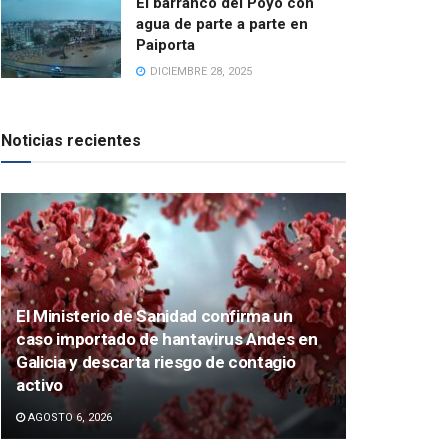
El barranco del Poyo con
agua de parte a parte en
Paiporta
DICIEMBRE 28, 2025
Noticias recientes
El Ministerio de Sanidad confirma un
caso importado de hantavirus Andes en
Galicia y descarta riesgo de contagio
activo
AGOSTO 6, 2026