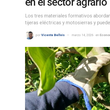
en el sector agrario
Los tres materiales formativos aborda
tijeras eléctricas y motosierras y pu
por
Vicente Bellvis
marzo 14, 2026
en
Econo