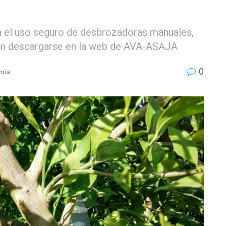
n el uso seguro de desbrozadoras manuales,
eden descargarse en la web de AVA-ASAJA
0
mía