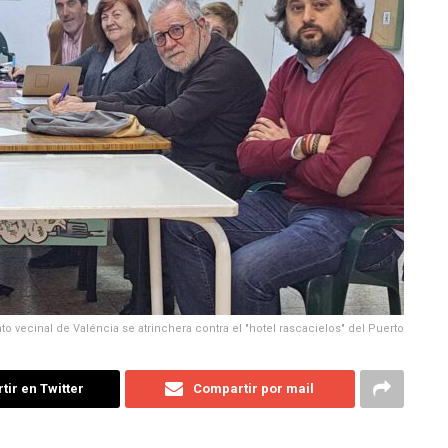
o vecinal de Valéncia se atrinchera contra el "hotel rascacielos" del Puerto
ir en Twitter
Compartir por mail