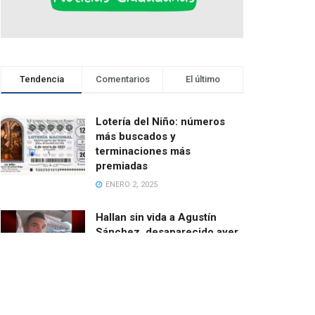
Tendencia
Comentarios
El último
Lotería del Niño: números
más buscados y
terminaciones más
premiadas
ENERO 2, 2025
Hallan sin vida a Agustín
Sánchez, desaparecido ayer
cuando salía en bici desde
Catarroja
MARZO 13, 2025
El ayuntamiento de Paiporta