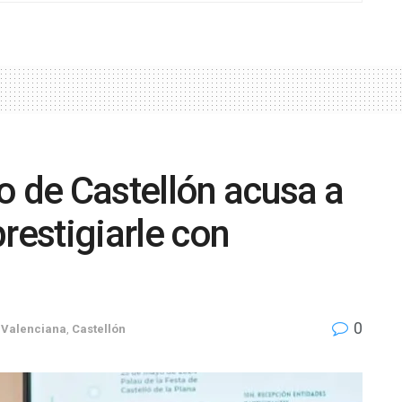
o de Castellón acusa a
estigiarle con
0
Valenciana
,
Castellón