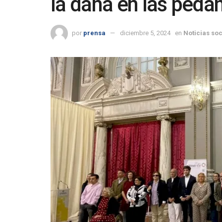
la dana en las peda
por
prensa
diciembre 5, 2024
en
Noticias soc