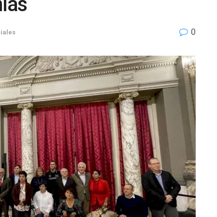
nías
0
iales