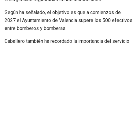
Según ha señalado, el objetivo es que a comienzos de
2027 el Ayuntamiento de Valencia supere los 500 efectivos
entre bomberos y bomberas.
Caballero también ha recordado la importancia del servicio
durante grandes eventos de la ciudad, especialmente en
Fallas y durante la Nit de la Cremà.
Más de 1.600 aspirantes para 122 plazas
Esta convocatoria se suma a las oposiciones que ya están
en marcha para cubrir 122 plazas de agentes de bomberos.
Según los datos facilitados por el consistorio, más de
1.600 personas se han presentado al proceso selectivo
actualmente en desarrollo.