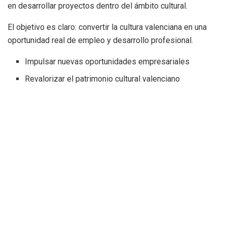
en desarrollar proyectos dentro del ámbito cultural.
El objetivo es claro: convertir la cultura valenciana en una
oportunidad real de empleo y desarrollo profesional.
Impulsar nuevas oportunidades empresariales
Revalorizar el patrimonio cultural valenciano
Fomentar el conocimiento de la historia y tradiciones
El concejal de Emprendimiento, José Gosálbez, ha
destacado que el emprendimiento cultural “permite a los
jóvenes conocer la historia real de Valencia y recuperar
valores como el esfuerzo, la iniciativa y la ambición”.
Una apuesta por la economía
creativa