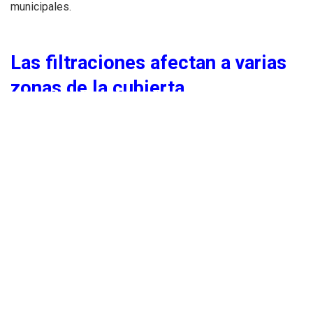
municipales.
Las filtraciones afectan a varias
zonas de la cubierta
El proyecto técnico aprobado contempla una actuación
específica sobre distintos elementos deteriorados del
edificio, especialmente en:
cubiertas de chapa
zonas translúcidas
lucernarios
fachadas de policarbonato
y terrazas planas perimetrales