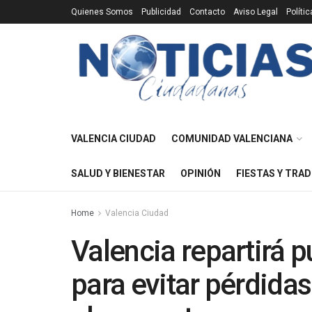
Quienes Somos
Publicidad
Contacto
Aviso Legal
Políti
VALENCIA CIUDAD
COMUNIDAD VALENCIANA
SALUD Y BIENESTAR
OPINIÓN
FIESTAS Y TRAD
Home
Valencia Ciudad
Valencia repartirá p
para evitar pérdida