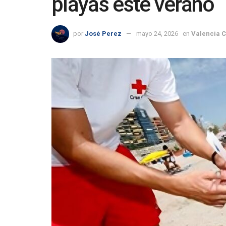
playas este verano
por
José Perez
mayo 24, 2026
en
Valencia 