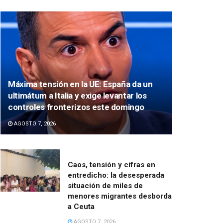
Máxima tensión en la UE: España da un
ultimátum a Italia y exige levantar los
controles fronterizos este domingo
AGOSTO 7, 2026
Caos, tensión y cifras en
entredicho: la desesperada
situación de miles de
menores migrantes desborda
a Ceuta
AGOSTO 7, 2026