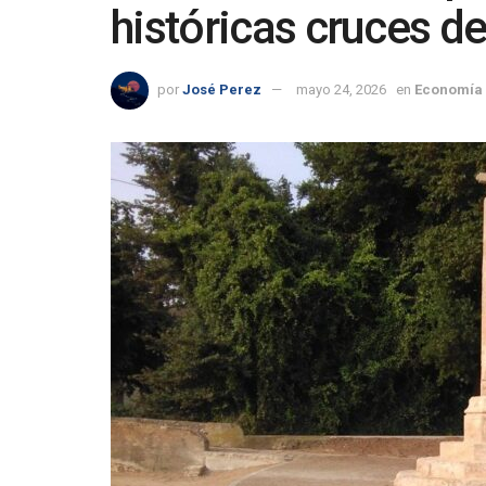
históricas cruces de
por
José Perez
mayo 24, 2026
en
Economía