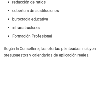
reducción de ratios
cobertura de sustituciones
burocracia educativa
infraestructuras
Formación Profesional
Según la Conselleria, las ofertas planteadas incluyen
presupuestos y calendarios de aplicación reales.
Sin embargo, las posiciones siguen muy alejadas.
El salario continúa siendo el
principal punto de choque
Aunque la negociación abarca numerosos asuntos, el