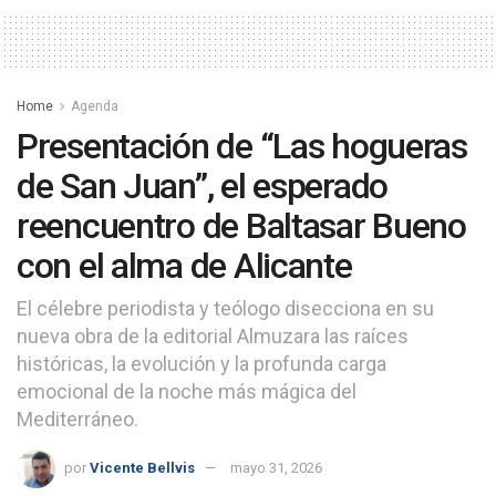
Home
Agenda
Presentación de “Las hogueras
de San Juan”, el esperado
reencuentro de Baltasar Bueno
con el alma de Alicante
El célebre periodista y teólogo disecciona en su
nueva obra de la editorial Almuzara las raíces
históricas, la evolución y la profunda carga
emocional de la noche más mágica del
Mediterráneo.
por
Vicente Bellvis
mayo 31, 2026