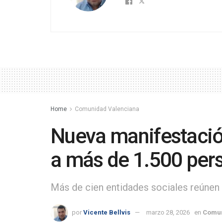
Home
Comunidad Valenciana
Nueva manifestació
a más de 1.500 per
Más de cien entidades sociales reúnen 
por
Vicente Bellvis
marzo 28, 2026
en
Comun