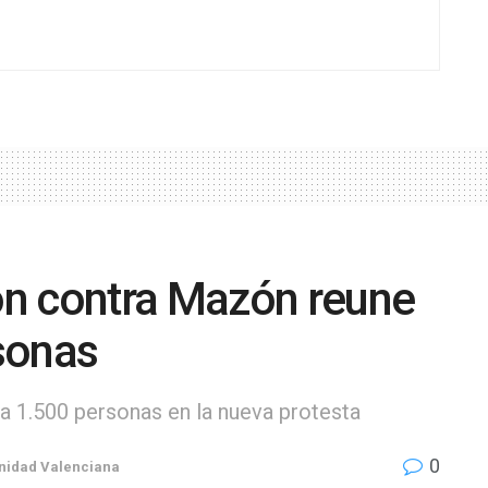
n contra Mazón reune
sonas
a 1.500 personas en la nueva protesta
0
idad Valenciana