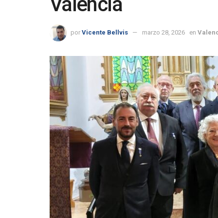
Valencia
por
Vicente Bellvis
marzo 28, 2026
en
Valenc