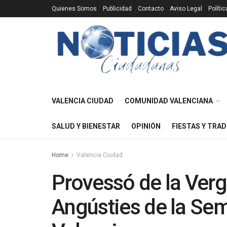
Quienes Somos
Publicidad
Contacto
Aviso Legal
Políti
VALENCIA CIUDAD
COMUNIDAD VALENCIANA
SALUD Y BIENESTAR
OPINIÓN
FIESTAS Y TRAD
Home
Valencia Ciudad
Provessó de la Verg
Angústies de la Se