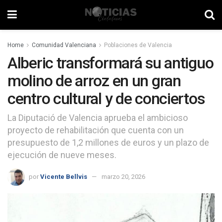
Home
Comunidad Valenciana
Poblaciones de Valencia
Alberic transformará su antiguo
molino de arroz en un gran
centro cultural y de conciertos
La Diputació de Valencia aprueba el ambicioso
proyecto de rehabilitación que cuenta con un
presupuesto de 1,2 millones de euros y un plazo de
ejecución de nueve meses.
por
Vicente Bellvis
marzo 20, 2026