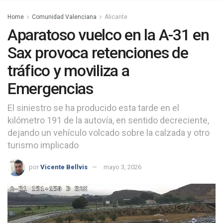
Home
Comunidad Valenciana
Alicante
Aparatoso vuelco en la A-31 en
Sax provoca retenciones de
tráfico y moviliza a
Emergencias
El siniestro se ha producido esta tarde en el
kilómetro 191 de la autovía, en sentido decreciente,
dejando un vehículo volcado sobre la calzada y otro
turismo implicado
por
Vicente Bellvis
mayo 3, 2026