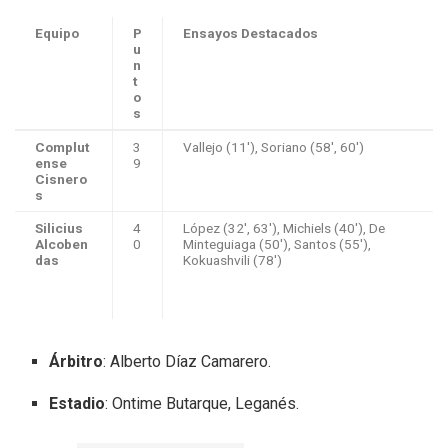
Equipo
P
Ensayos Destacados
u
n
t
o
s
Complut
3
Vallejo (11′), Soriano (58′, 60′)
ense
9
Cisnero
s
Silicius
4
López (32′, 63′), Michiels (40′), De
Alcoben
0
Minteguiaga (50′), Santos (55′),
das
Kokuashvili (78′)
Árbitro
: Alberto Díaz Camarero
.
Estadio
: Ontime Butarque, Leganés
.