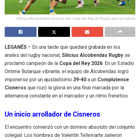
Silicius Alcobendas reina en una Copa del Rey de Rugby para la historia
LEGANÉS
– En una tarde que quedará grabada en los
anales del rugby nacional,
Silicius Alcobendas Rugby
se
proclamó campeón de la
Copa del Rey 2026
.
En un Estadio
Ontime Butarque vibrante, el equipo de Alcobendas logró
imponerse por un ajustadísimo
39-40
a un
Complutense
Cisneros
que rozó la gloria en una final marcada por la
alternancia constante en el marcador y un ritmo frenético
.
Un inicio arrollador de Cisneros
El encuentro comenzó con un dominio absoluto del conjunto
colegial
.
Los hombres de Valentín Telleiriarte salieron