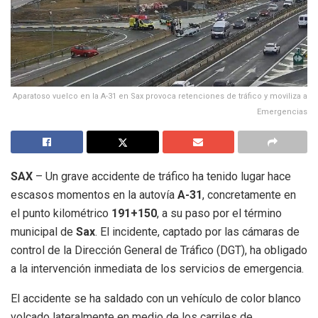
Aparatoso vuelco en la A-31 en Sax provoca retenciones de tráfico y moviliza a
Emergencias
SAX
– Un grave accidente de tráfico ha tenido lugar hace
escasos momentos en la autovía
A-31
, concretamente en
el punto kilométrico
191+150
, a su paso por el término
municipal de
Sax
. El incidente, captado por las cámaras de
control de la Dirección General de Tráfico (DGT), ha obligado
a la intervención inmediata de los servicios de emergencia.
El accidente se ha saldado con un vehículo de color blanco
volcado lateralmente en medio de los carriles de