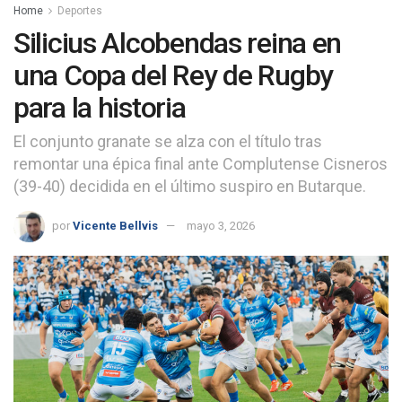
Home
Deportes
Silicius Alcobendas reina en
una Copa del Rey de Rugby
para la historia
El conjunto granate se alza con el título tras
remontar una épica final ante Complutense Cisneros
(39-40) decidida en el último suspiro en Butarque.
por
Vicente Bellvis
mayo 3, 2026