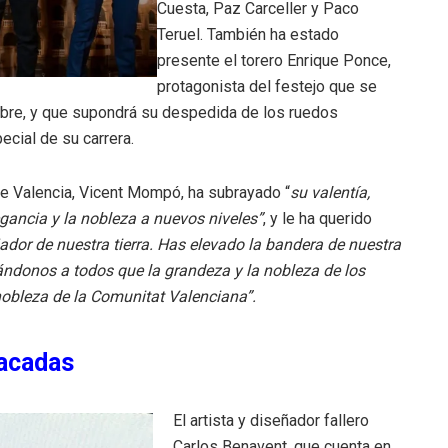
Cuesta, Paz Carceller y Paco
Teruel. También ha estado
presente el torero Enrique Ponce,
protagonista del festejo que se
tubre, y que supondrá su despedida de los ruedos
cial de su carrera.
 de Valencia, Vicent Mompó, ha subrayado “
su valentía,
egancia y la nobleza a nuevos niveles”
, y le ha querido
ador de nuestra tierra. Has elevado la bandera de nuestra
ándonos a todos que la grandeza y la nobleza de los
 nobleza de la Comunitat Valenciana”.
tacadas
El artista y diseñador fallero
Carlos Benavent, que cuenta en