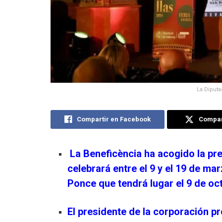
La Diputa
Compartir en Facebook
Compart
La Beneficència ha acogido la pre
celebrará entre el 9 y el 19 de ma
Ponce que tendrá lugar el 9 de oc
El presidente de la corporación p