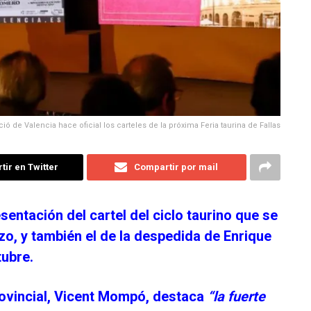
ció de Valencia hace oficial los carteles de la próxima Feria taurina de Fallas
ir en Twitter
Compartir por mail
sentación del cartel del ciclo taurino que se
rzo, y también el de la despedida de Enrique
tubre.
rovincial, Vicent Mompó, destaca
“la fuerte