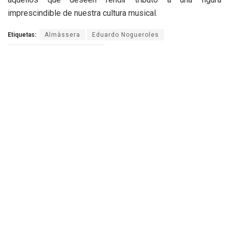
imprescindible de nuestra cultura musical.
Etiquetas:
Almàssera
Eduardo Nogueroles
Unió Musical d'Almàssera
Vicente Bellvis