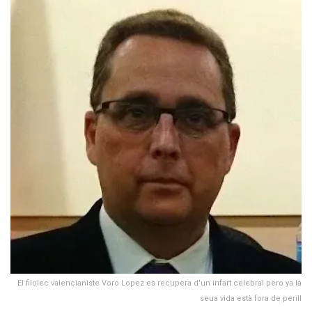
El filolec valencianiste Voro Lopez es recupera d’un infart celebral pero ya la
seua vida està fora de perill