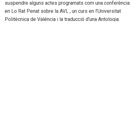
suspendre alguns actes programats com una conferència
en Lo Rat Penat sobre la AVL , un curs en l’Universitat
Politècnica de Valéncia i la traducció d’una Antologia
Poètica de Miguel Hernández al valencià per a l’editorial
l’Oronella.
Des de
NoticiasCiudadanas.com
desigém la millor
recuperació per ad este valencianiste de cor i de ploma.
Part fonamental de la Cultura en Llengua Valenciana i una de
les personalitats principals de la nostra Real Acadèmia de
Cultura Valenciana.
Etiquetas:
filolec Voro López
RACV
valencianisme
Voro López