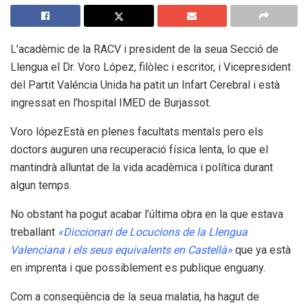
L’acadèmic de la RACV i president de la seua Secció de
Llengua el Dr. Voro López, filòlec i escritor, i Vicepresident
del Partit Valéncia Unida ha patit un Infart Cerebral i està
ingressat en l’hospital IMED de Burjassot.
Voro lópezEstà en plenes facultats mentals pero els
doctors auguren una recuperació física lenta, lo que el
mantindrà alluntat de la vida acadèmica i política durant
algun temps.
No obstant ha pogut acabar l’última obra en la que estava
treballant
«Diccionari de Locucions de la Llengua
Valenciana i els seus equivalents en Castellà»
que ya està
en imprenta i que possiblement es publique enguany.
Com a conseqüència de la seua malatia, ha hagut de