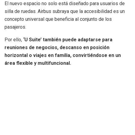
El nuevo espacio no solo está diseñado para usuarios de
silla de ruedas. Airbus subraya que la accesibilidad es un
concepto universal que beneficia al conjunto de los
pasajeros.
Por ello,
‘U Suite’ también puede adaptarse para
reuniones de negocios, descanso en posición
horizontal o viajes en familia, convirtiéndose en un
área flexible y multifuncional.
La compañía asegura que esta
solución es compatible con todos los
aviones Airbus, lo que permitirá su
implantación progresiva en
diferentes modelos de la flota
mundial.